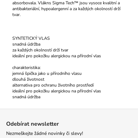
absorbovala. Vlákns Sigma Tech™ jsou vysoce kvalitní a
antibakteriální, hypoalergenní a za každých okolností drží
tvar.
SYNTETICKÝ VLAS
snadná údržba
za každých okolností drží tvar
ideální pro pokožku alergickou na přírodní vlas
charakteristika:
jemná špička jako u přírodního vlasu
dlouhá životnost
alternativa pro ochranu životního prostředí
ideální pro pokožku alergickou na přírodní vlas
snadná údržba
Z
á
Odebírat newsletter
p
Nezmeškejte žádné novinky či slevy!
a