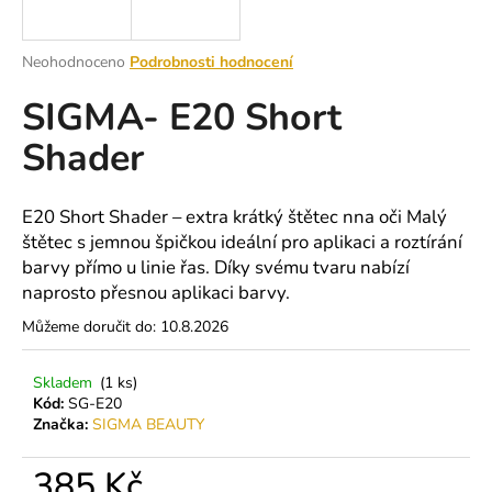
a
j
Průměrné
Neohodnoceno
Podrobnosti hodnocení
í
hodnocení
SIGMA- E20 Short
produktu
t
je
?
Shader
0,0
z
5
hvězdiček.
E20 Short Shader – extra krátký štětec nna oči Malý
štětec s jemnou špičkou ideální pro aplikaci a roztírání
HLEDAT
barvy přímo u linie řas. Díky svému tvaru nabízí
naprosto přesnou aplikaci barvy.
Můžeme doručit do:
10.8.2026
D
o
Skladem
(1 ks)
p
Kód:
SG-E20
o
Značka:
SIGMA BEAUTY
r
u
385 Kč