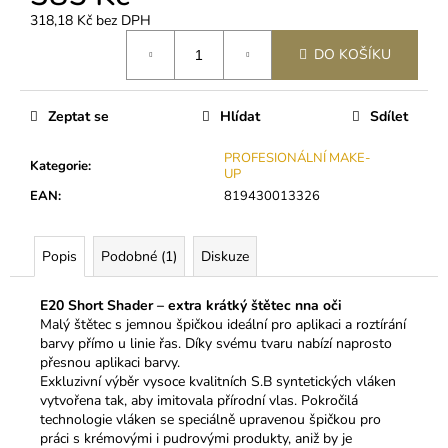
č
318,18 Kč bez DPH
u
Měrná
j
DO KOŠÍKU
cena:
e
m
e
Zeptat se
Hlídat
Sdílet
PROFESIONÁLNÍ MAKE-
Kategorie
:
PODLOŽKY
UP
POD
EAN
:
819430013326
OČI
S
KOLAGENEM
(SYMETRICKÉ
Popis
Podobné (1)
Diskuze
-
BÍLÉ)
E20 Short Shader – extra krátký štětec nna oči
140
Malý štětec s jemnou špičkou ideální pro aplikaci a roztírání
Kč
barvy přímo u linie řas. Díky svému tvaru nabízí naprosto
přesnou aplikaci barvy.
Exkluzivní výběr vysoce kvalitních S.B syntetických vláken
vytvořena tak, aby imitovala přírodní vlas. Pokročilá
technologie vláken se speciálně upravenou špičkou pro
práci s krémovými i pudrovými produkty, aniž by je