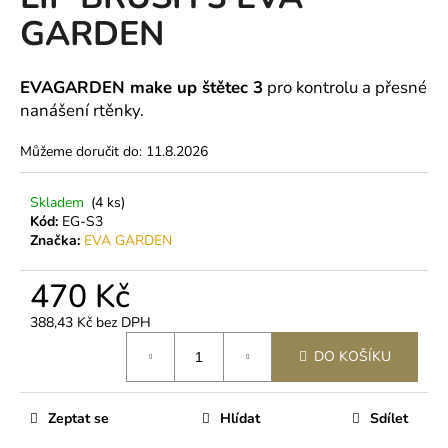
je
a
GARDEN
0,0
z
j
5
í
hvězdiček.
EVAGARDEN make up
štětec 3
pro kontrolu a přesné
t
nanášení rtěnky.
?
Můžeme doručit do:
11.8.2026
Skladem
(4 ks)
Kód:
EG-S3
HLEDAT
Značka:
EVA GARDEN
470 Kč
D
388,43 Kč bez DPH
o
Měrná
DO KOŠÍKU
p
cena:
o
r
Zeptat se
Hlídat
Sdílet
u