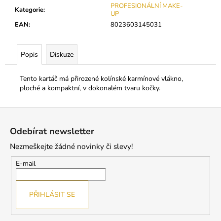
č
PROFESIONÁLNÍ MAKE-
Kategorie
:
u
UP
j
EAN
:
8023603145031
e
m
e
Popis
Diskuze
Tento kartáč má přirozené kolínské karmínové vlákno,
BL
ploché a kompaktní, v dokonalém tvaru kočky.
MINK
C
0,2
Z
250
á
Odebírat newsletter
Kč
p
Nezmeškejte žádné novinky či slevy!
a
t
E-mail
í
PŘIHLÁSIT SE