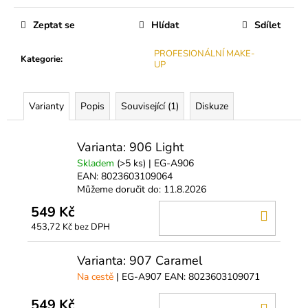
č
Měrná
u
cena:
Zeptat se
Hlídat
Sdílet
j
e
PROFESIONÁLNÍ MAKE-
Kategorie
:
m
UP
e
Varianty
Popis
Související (1)
Diskuze
BL
LASHES
PRIMER
Varianta: 906 Light
-
Skladem
(>5 ks)
| EG-A906
ODMAŠŤOVAČ
ŘAS
EAN:
8023603109064
Můžeme doručit do:
11.8.2026
199
Kč
549 Kč
DO
453,72 Kč bez DPH
KOŠÍ
Varianta: 907 Caramel
Na cestě
| EG-A907
EAN:
8023603109071
549 Kč
DO