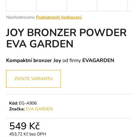
a
j
Průměrné
Neohodnoceno
Podrobnosti hodnocení
í
hodnocení
JOY BRONZER POWDER
produktu
t
je
?
EVA GARDEN
0,0
z
5
hvězdiček.
Kompaktní bronzer Joy
od firmy
EVAGARDEN
HLEDAT
ZVOLTE VARIANTU
D
o
Kód:
EG-A906
Značka:
EVA GARDEN
p
o
549 Kč
r
u
453,72 Kč bez DPH