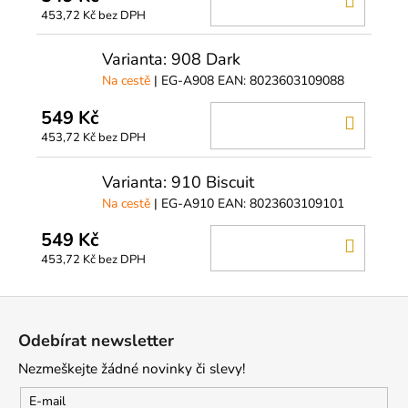
453,72 Kč bez DPH
KOŠÍ
Varianta: 908 Dark
Na cestě
| EG-A908
EAN:
8023603109088
549 Kč
DO
453,72 Kč bez DPH
KOŠÍ
Varianta: 910 Biscuit
Na cestě
| EG-A910
EAN:
8023603109101
549 Kč
DO
453,72 Kč bez DPH
KOŠÍ
Z
á
Odebírat newsletter
p
Nezmeškejte žádné novinky či slevy!
a
t
E-mail