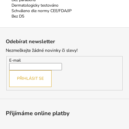
Dermatologicky testováno
Schváleno dle normy CEE/FDA/JP
Bez D5
Z
á
Odebírat newsletter
p
Nezmeškejte žádné novinky či slevy!
a
t
E-mail
í
PŘIHLÁSIT SE
Přijímáme online platby