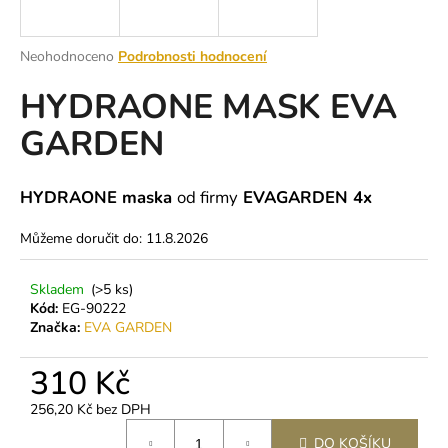
a
j
Průměrné
Neohodnoceno
Podrobnosti hodnocení
í
hodnocení
HYDRAONE MASK EVA
produktu
t
je
?
GARDEN
0,0
z
5
hvězdiček.
HYDRAONE maska
od firmy
EVAGARDEN 4x
HLEDAT
Můžeme doručit do:
11.8.2026
Skladem
(>5 ks)
Kód:
EG-90222
D
Značka:
EVA GARDEN
o
p
310 Kč
o
r
256,20 Kč bez DPH
u
Měrná
DO KOŠÍKU
cena: