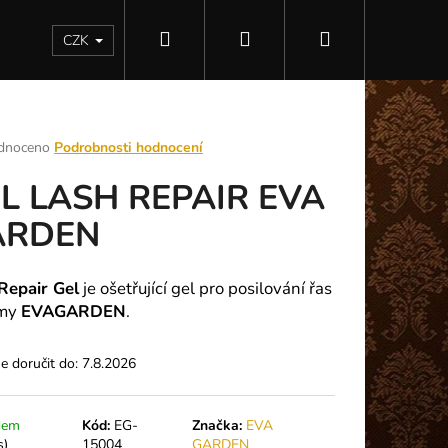
Hledat
Přihlášení
Nákupní
Kontakty
CZK
košík
rné
dnoceno
Podrobnosti hodnocení
ení
L LASH REPAIR EVA
tu
ARDEN
ek.
Repair Gel
je ošetřující gel pro posilování řas
rmy
EVAGARDEN
.
 doručit do:
7.8.2026
Následující
dem
Kód:
EG-
Značka:
EVA
s)
15004
GARDEN