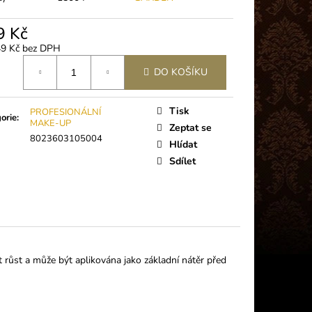
 PLUS (5G)
9 Kč
49 Kč bez DPH
á
DO KOŠÍKU
Tisk
PROFESIONÁLNÍ
orie
:
MAKE-UP
Zeptat se
8023603105004
Hlídat
Sdílet
t růst a může být aplikována jako základní nátěr před