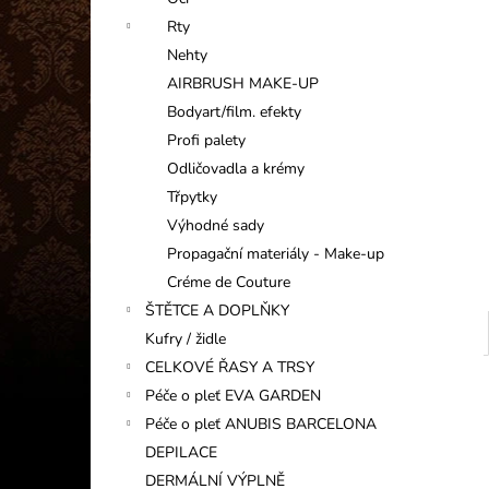
INFORMAČNÍ KARTIČKA
l
Rty
1 Kč
Nehty
AIRBRUSH MAKE-UP
Bodyart/film. efekty
Profi palety
Odličovadla a krémy
Třpytky
Výhodné sady
Propagační materiály - Make-up
Créme de Couture
ŠTĚTCE A DOPLŇKY
Kufry / židle
CELKOVÉ ŘASY A TRSY
Péče o pleť EVA GARDEN
Péče o pleť ANUBIS BARCELONA
DEPILACE
DERMÁLNÍ VÝPLNĚ