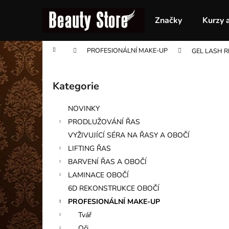
K
Přejít
na
o
Značky
Kurzy 
obsah
Zpět
Zpět
š
do
do
í
Domů
PROFESIONÁLNÍ MAKE-UP
GEL LASH R
obchodu
obchodu
k
P
o
Kategorie
Přeskočit
s
kategorie
t
NOVINKY
r
PRODLUŽOVÁNÍ ŘAS
a
VYŽIVUJÍCÍ SÉRA NA ŘASY A OBOČÍ
n
LIFTING ŘAS
n
BARVENÍ ŘAS A OBOČÍ
í
LAMINACE OBOČÍ
p
6D REKONSTRUKCE OBOČÍ
a
PROFESIONÁLNÍ MAKE-UP
n
Tvář
e
Oči