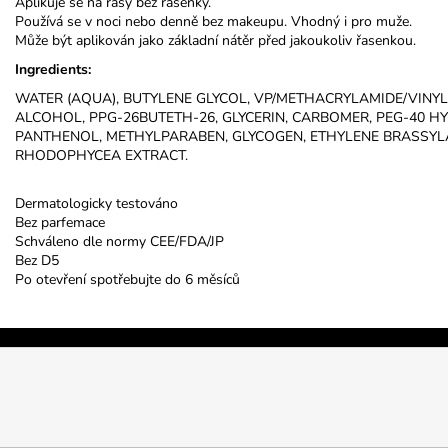
Aplikuje se na řasy bez řasenky.
Používá se v noci nebo denně bez makeupu. Vhodný i pro muže.
Může být aplikován jako základní nátěr před jakoukoliv řasenkou.
Ingredients:
WATER (AQUA), BUTYLENE GLYCOL, VP/METHACRYLAMIDE/VINY
ALCOHOL, PPG-26BUTETH-26, GLYCERIN, CARBOMER, PEG-40 
PANTHENOL, METHYLPARABEN, GLYCOGEN, ETHYLENE BRASSYL
RHODOPHYCEA EXTRACT.
Dermatologicky testováno
Bez parfemace
Schváleno dle normy CEE/FDA/JP
Bez D5
Po otevření spotřebujte do 6 měsíců