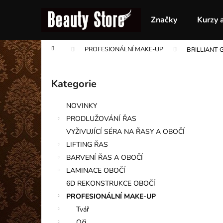
K
Přejít
na
o
Značky
Kurzy 
obsah
Zpět
Zpět
š
do
do
í
Domů
PROFESIONÁLNÍ MAKE-UP
BRILLIANT 
obchodu
obchodu
k
P
o
Kategorie
Přeskočit
s
kategorie
t
NOVINKY
r
PRODLUŽOVÁNÍ ŘAS
a
VYŽIVUJÍCÍ SÉRA NA ŘASY A OBOČÍ
n
LIFTING ŘAS
n
BARVENÍ ŘAS A OBOČÍ
í
LAMINACE OBOČÍ
p
6D REKONSTRUKCE OBOČÍ
a
PROFESIONÁLNÍ MAKE-UP
n
Tvář
e
Oči