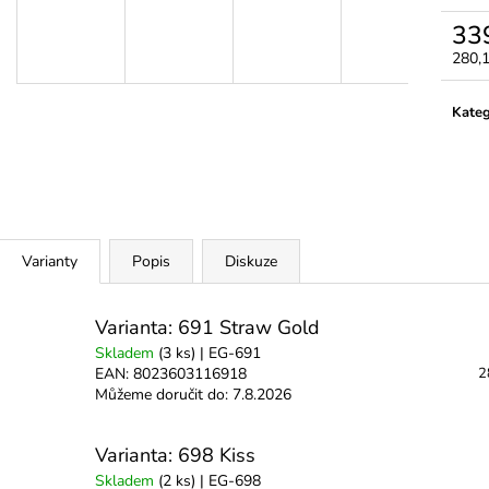
3M MICROPORE HYPOALERGENNÍ
LEPIDLO ULTRA
PAPÍROVÁ PÁSKA
33
350 Kč
45 Kč
280,
Měrn
cena:
Kateg
Varianty
Popis
Diskuze
Varianta: 691 Straw Gold
Skladem
(3 ks)
| EG-691
EAN:
8023603116918
2
Můžeme doručit do:
7.8.2026
Varianta: 698 Kiss
Skladem
(2 ks)
| EG-698