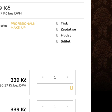
 PLUS (5G)
9 Kč
17 Kč bez DPH
á
Tisk
PROFESIONÁLNÍ
orie
:
MAKE-UP
Zeptat se
Hlídat
Sdílet
339 Kč
80,17 Kč bez DPH
DO
KOŠÍKU
339 Kč