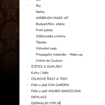
INFORMAČNÍ KARTIČKA
l
Rty
1 Kč
Nehty
AIRBRUSH MAKE-UP
Bodyart/film. efekty
Profi palety
Odličovadla a krémy
Třpytky
Výhodné sady
Propagační materiály - Make-up
Créme de Couture
ŠTĚTCE A DOPLŇKY
Kufry / židle
CELKOVÉ ŘASY A TRSY
Péče o pleť EVA GARDEN
Péče o pleť ANUBIS BARCELONA
DEPILACE
DERMÁLNÍ VÝPLNĚ