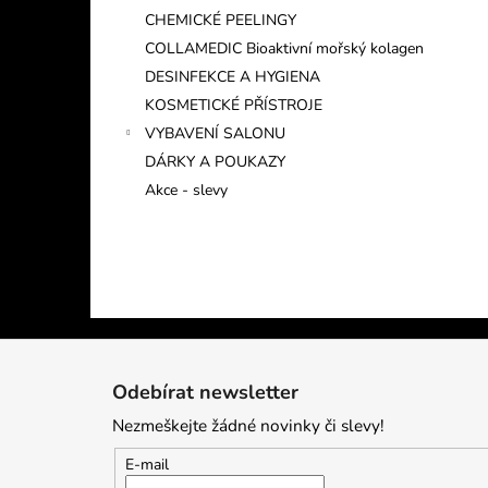
CHEMICKÉ PEELINGY
COLLAMEDIC Bioaktivní mořský kolagen
DESINFEKCE A HYGIENA
KOSMETICKÉ PŘÍSTROJE
VYBAVENÍ SALONU
DÁRKY A POUKAZY
Akce - slevy
Z
á
Odebírat newsletter
p
Nezmeškejte žádné novinky či slevy!
a
t
E-mail