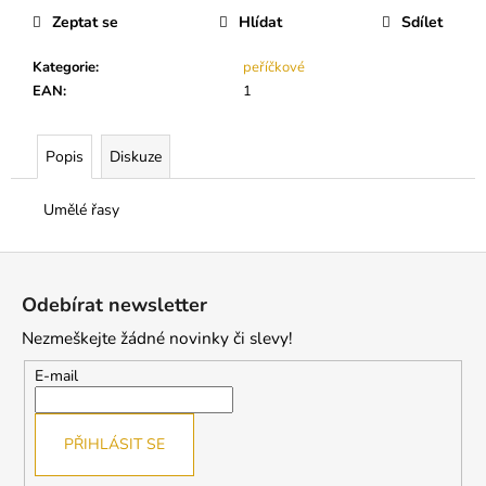
č
Zeptat se
Hlídat
Sdílet
u
j
Kategorie
:
peříčkové
e
EAN
:
1
m
e
Popis
Diskuze
BL
LASHES
Umělé řasy
PRIMER
-
ODMAŠŤOVAČ
Z
ŘAS
á
Odebírat newsletter
199
p
Kč
Nezmeškejte žádné novinky či slevy!
a
t
E-mail
í
PŘIHLÁSIT SE