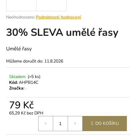
a
j
Průměrné
Neohodnoceno
Podrobnosti hodnocení
í
hodnocení
30% SLEVA umělé řasy
produktu
t
je
?
0,0
z
Umělé řasy
5
hvězdiček.
Můžeme doručit do:
11.8.2026
HLEDAT
Skladem
(>5 ks)
Kód:
AHPB14C
Značka:
-
D
79 Kč
o
p
65,29 Kč bez DPH
o
Měrná
r
DO KOŠÍKU
cena:
u