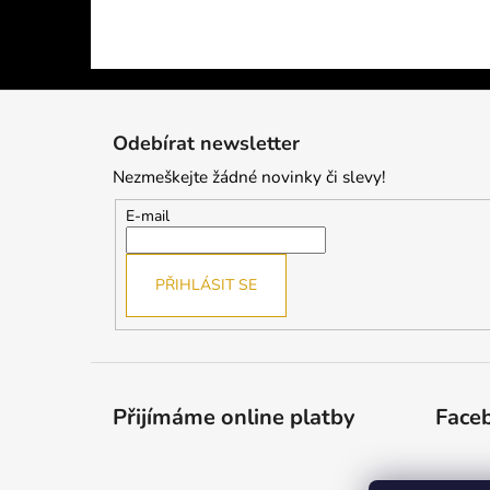
Z
á
Odebírat newsletter
p
Nezmeškejte žádné novinky či slevy!
a
t
E-mail
í
PŘIHLÁSIT SE
Přijímáme online platby
Face