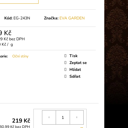
 PLUS (5G)
Kód:
EG-243N
Značka:
EVA GARDEN
9 Kč
99 Kč bez DPH
á
 Kč / g
Tisk
orie
:
Oční stíny
Zeptat se
Hlídat
Sdílet
219 Kč
80,99 Kč bez DPH