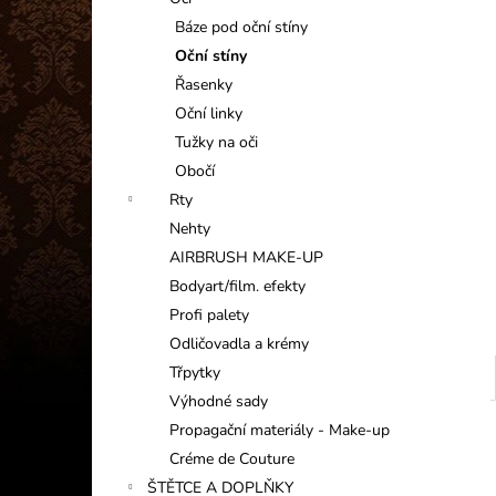
INFORMAČNÍ KARTIČKA
l
Báze pod oční stíny
1 Kč
Oční stíny
Řasenky
Oční linky
Tužky na oči
Obočí
Rty
Nehty
AIRBRUSH MAKE-UP
Bodyart/film. efekty
Profi palety
Odličovadla a krémy
Třpytky
Výhodné sady
Propagační materiály - Make-up
Créme de Couture
ŠTĚTCE A DOPLŇKY