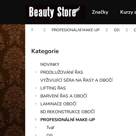
K
Přejít
na
o
Značky
Kurzy 
obsah
Zpět
Zpět
š
do
do
í
Domů
PROFESIONÁLNÍ MAKE-UP
Oči
O
obchodu
obchodu
k
P
o
Kategorie
Přeskočit
s
kategorie
t
NOVINKY
r
PRODLUŽOVÁNÍ ŘAS
a
VYŽIVUJÍCÍ SÉRA NA ŘASY A OBOČÍ
n
LIFTING ŘAS
n
BARVENÍ ŘAS A OBOČÍ
í
LAMINACE OBOČÍ
p
6D REKONSTRUKCE OBOČÍ
a
PROFESIONÁLNÍ MAKE-UP
n
Tvář
e
Oči