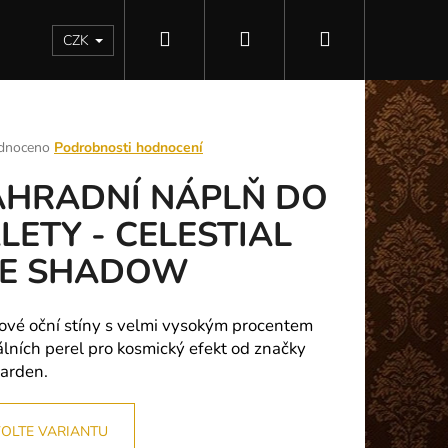
Hledat
Přihlášení
Nákupní
Kontakty
CZK
košík
rné
dnoceno
Podrobnosti hodnocení
ení
HRADNÍ NÁPLŇ DO
tu
LETY - CELESTIAL
YE SHADOW
ek.
ové oční stíny s velmi vysokým procentem
álních perel pro kosmický efekt od značky
arden.
Následující
OLTE VARIANTU