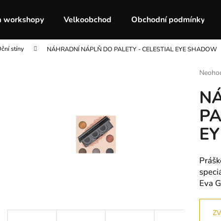
a workshopy
Velkoobchod
Obchodní podmínky
ční stíny
NÁHRADNÍ NÁPLŇ DO PALETY - CELESTIAL EYE SHADOW
Co potřebujete najít?
Průmě
Neoho
hodnoc
NÁ
produk
HLEDAT
je
PA
0,0
z
E
5
Doporučujeme
hvězdič
Prášk
speci
Eva G
ZV