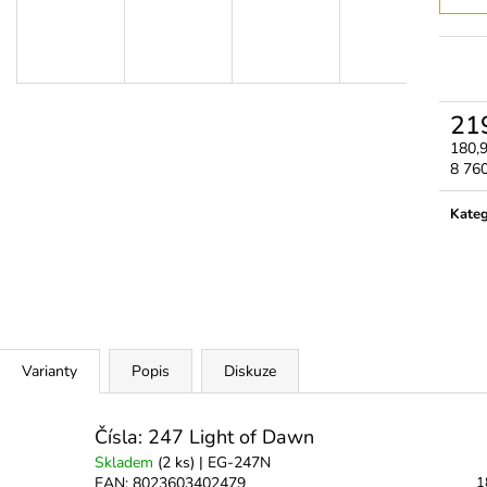
3M MICROPORE HYPOALERGENNÍ
LEPIDLO ULTRA
PAPÍROVÁ PÁSKA
350 Kč
45 Kč
21
180,
Měrn
8 760
cena:
Kateg
Varianty
Popis
Diskuze
Čísla: 247 Light of Dawn
Skladem
(2 ks)
| EG-247N
EAN:
8023603402479
1