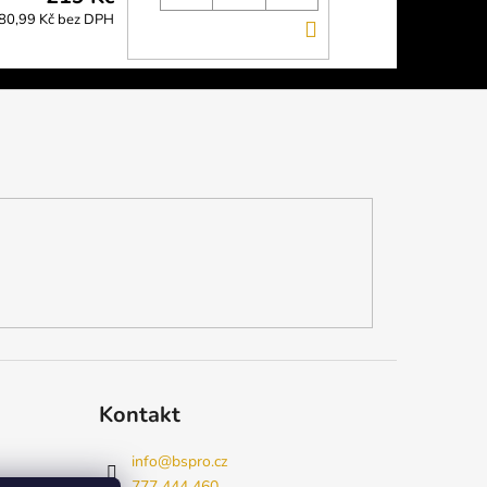
80,99 Kč bez DPH
DO
KOŠÍKU
Kontakt
info
@
bspro.cz
777 444 460