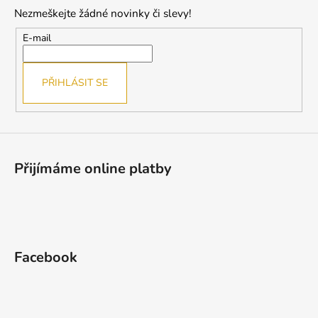
p
Nezmeškejte žádné novinky či slevy!
a
t
E-mail
í
PŘIHLÁSIT SE
Přijímáme online platby
Facebook