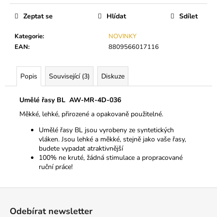
č
u
Zeptat se
Hlídat
Sdílet
j
e
Kategorie
:
NOVINKY
m
EAN
:
8809566017116
e
Popis
Související (3)
Diskuze
PODLOŽKY
POD
OČI
Umělé řasy BL AW-MR-4D-036
S
Měkké, lehké, přirozené a opakovaně použitelné.
KOLAGENEM
(SYMETRICKÉ
Umělé řasy BL jsou vyrobeny ze syntetických
-
vláken. Jsou lehké a měkké, stejně jako vaše řasy,
BÍLÉ)
budete vypadat atraktivnější
140
100% ne kruté, žádná stimulace a propracované
Kč
ruční práce!
Z
á
Odebírat newsletter