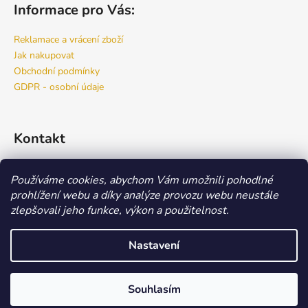
Informace pro Vás:
Reklamace a vrácení zboží
Jak nakupovat
Obchodní podmínky
GDPR - osobní údaje
Kontakt
info
@
bspro.cz
Používáme cookies, abychom Vám umožnili pohodlné
777 444 460
prohlížení webu a díky analýze provozu webu neustále
777 444 470
zlepšovali jeho funkce, výkon a použitelnost.
Náš FACEBOOK
Nastavení
Vytvořil Shoptet
Copyright 2026
Beauty Store
. Všechna práva vyhrazena.
Upravit
Souhlasím
nastavení cookies