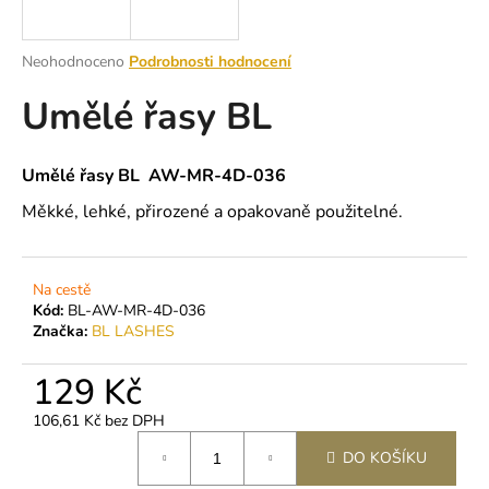
a
j
Průměrné
Neohodnoceno
Podrobnosti hodnocení
í
hodnocení
Umělé řasy BL
produktu
t
je
?
0,0
z
Umělé řasy BL AW-MR-4D-036
5
hvězdiček.
Měkké, lehké, přirozené a opakovaně použitelné.
HLEDAT
Na cestě
Kód:
BL-AW-MR-4D-036
Značka:
BL LASHES
D
o
129 Kč
p
o
106,61 Kč bez DPH
r
Měrná
DO KOŠÍKU
cena:
u