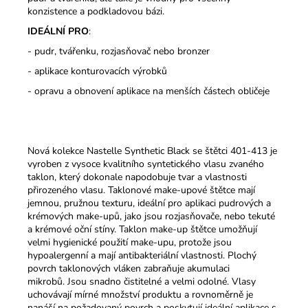
konzistence a podkladovou bázi.
IDEÁLNÍ PRO
:
- pudr, tvářenku, rozjasňovač nebo bronzer
- aplikace konturovacích výrobků
- opravu a obnovení aplikace na menších částech obličeje
Nová kolekce Nastelle Synthetic Black se štětci 401-413 je
vyroben z vysoce kvalitního syntetického vlasu zvaného
taklon, který dokonale napodobuje tvar a vlastnosti
přirozeného vlasu. Taklonové make-upové štětce mají
jemnou, pružnou texturu, ideální pro aplikaci pudrových a
krémových make-upů, jako jsou rozjasňovače, nebo tekuté
a krémové oční stíny. Taklon make-up štětce umožňují
velmi hygienické použití make-upu, protože jsou
hypoalergenní a mají antibakteriální vlastnosti. Plochý
povrch taklonových vláken zabraňuje akumulaci
mikrobů. Jsou snadno čistitelné a velmi odolné. Vlasy
uchovávají mírné množství produktu a rovnoměrně je
nanáší na požadovaný povrch a poskytují ideální aplikace s