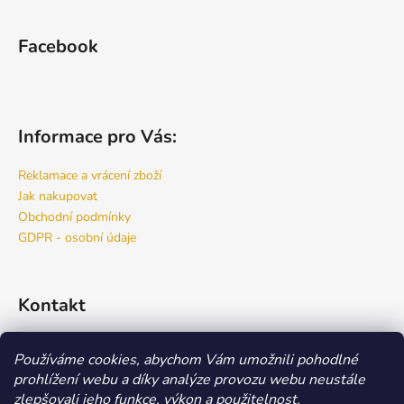
Facebook
Informace pro Vás:
Reklamace a vrácení zboží
Jak nakupovat
Obchodní podmínky
GDPR - osobní údaje
Kontakt
info
@
bspro.cz
Používáme cookies, abychom Vám umožnili pohodlné
777 444 460
prohlížení webu a díky analýze provozu webu neustále
777 444 470
zlepšovali jeho funkce, výkon a použitelnost.