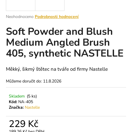
a
j
Průměrné
Neohodnoceno
Podrobnosti hodnocení
í
hodnocení
Soft Powder and Blush
produktu
t
je
?
Medium Angled Brush
0,0
z
405, synthetic NASTELLE
5
hvězdiček.
HLEDAT
Měkký, šikmý štětec na tváře od firmy Nastelle
Můžeme doručit do:
11.8.2026
D
Skladem
(5 ks)
o
Kód:
NA-405
p
Značka:
Nastelle
o
r
229 Kč
u
189,26 Kč bez DPH