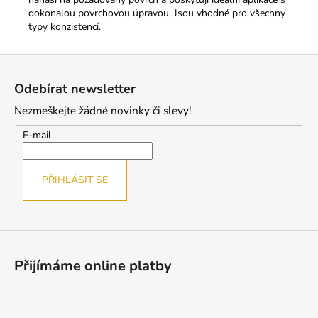
dokonalou povrchovou úpravou. Jsou vhodné pro všechny
typy konzistencí.
Z
á
Odebírat newsletter
p
Nezmeškejte žádné novinky či slevy!
a
t
E-mail
í
PŘIHLÁSIT SE
Přijímáme online platby