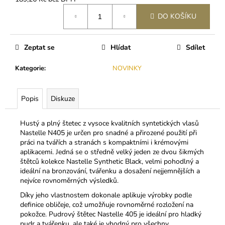
č
Měrná
u
DO KOŠÍKU
cena:
j
e
m
Zeptat se
Hlídat
Sdílet
e
Kategorie
:
NOVINKY
BL
LASHES
Popis
Diskuze
PRIMER
-
ODMAŠŤOVAČ
Hustý a plný štetec z vysoce kvalitních syntetických vlasů
ŘAS
Nastelle N405 je určen pro snadné a přirozené použití při
199
práci na tvářích a stranách s kompaktními i krémovými
Kč
aplikacemi. Jedná se o středně velký jeden ze dvou šikmých
štětců kolekce Nastelle Synthetic Black, velmi pohodlný a
ideální na bronzování, tvářenku a dosažení nejjemnějších a
nejvíce rovnoměrných výsledků.
Díky jeho vlastnostem dokonale aplikuje výrobky podle
definice obličeje, což umožňuje rovnoměrné rozložení na
pokožce. Pudrový štětec Nastelle 405 je ideální pro hladký
pudr a tvářenku, ale také je vhodný pro všechny