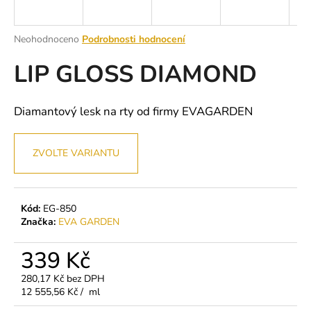
a
j
Průměrné
Neohodnoceno
Podrobnosti hodnocení
í
hodnocení
LIP GLOSS DIAMOND
produktu
t
je
?
0,0
z
Diamantový lesk na rty od firmy EVAGARDEN
5
hvězdiček.
ZVOLTE VARIANTU
HLEDAT
Kód:
EG-850
D
Značka:
EVA GARDEN
o
p
339 Kč
o
280,17 Kč bez DPH
r
Měrná
12 555,56 Kč / ml
u
cena: