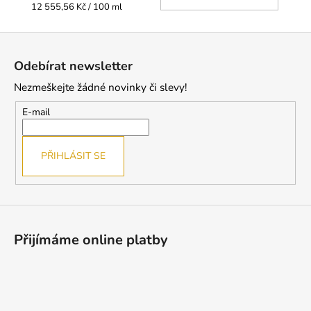
KOŠÍ
Měrná
12 555,56 Kč / 100 ml
cena:
Z
á
Odebírat newsletter
p
Nezmeškejte žádné novinky či slevy!
a
t
E-mail
í
PŘIHLÁSIT SE
Přijímáme online platby