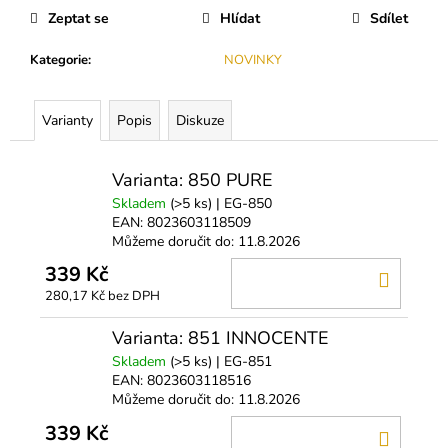
č
Zeptat se
Hlídat
Sdílet
u
j
Kategorie
:
NOVINKY
e
m
e
Varianty
Popis
Diskuze
LEPIDLO
Varianta: 850 PURE
MACH
Skladem
(>5 ks)
| EG-850
-
ULTRA
EAN:
8023603118509
RYCHLÉ
Můžeme doručit do:
11.8.2026
VOLUME
339 Kč
/
DO
MEGA
280,17 Kč bez DPH
KOŠÍ
VOLUME
399
Varianta: 851 INNOCENTE
Kč
Skladem
(>5 ks)
| EG-851
EAN:
8023603118516
Můžeme doručit do:
11.8.2026
339 Kč
DO