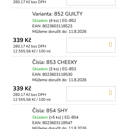
280,17 Kč bez DPH
KOŠÍ
Varianta: 852 GUILTY
Skladem
(4 ks)
| EG-852
EAN:
8023603118523
Můžeme doručit do:
11.8.2026
339 Kč
DO
280,17 Kč bez DPH
KOŠÍ
Měrná
12 555,56 Kč / 100 ml
cena:
Čísla: 853 CHEEKY
Skladem
(3 ks)
| EG-853
EAN:
8023603118530
Můžeme doručit do:
11.8.2026
339 Kč
DO
280,17 Kč bez DPH
KOŠÍ
Měrná
12 555,56 Kč / 100 ml
cena:
Čísla: 854 SHY
Skladem
(>5 ks)
| EG-854
EAN:
8023603118547
Můžeme doručit do:
11.8.2026