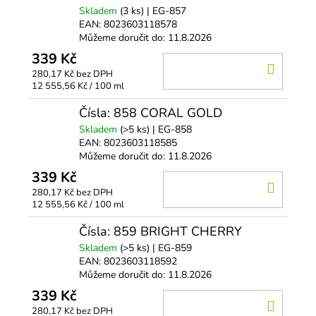
Skladem
(3 ks)
| EG-857
EAN:
8023603118578
Můžeme doručit do:
11.8.2026
339 Kč
DO
280,17 Kč bez DPH
KOŠÍ
Měrná
12 555,56 Kč / 100 ml
cena:
Čísla: 858 CORAL GOLD
Skladem
(>5 ks)
| EG-858
EAN:
8023603118585
Můžeme doručit do:
11.8.2026
339 Kč
DO
280,17 Kč bez DPH
KOŠÍ
Měrná
12 555,56 Kč / 100 ml
cena:
Čísla: 859 BRIGHT CHERRY
Skladem
(>5 ks)
| EG-859
EAN:
8023603118592
Můžeme doručit do:
11.8.2026
339 Kč
DO
280,17 Kč bez DPH