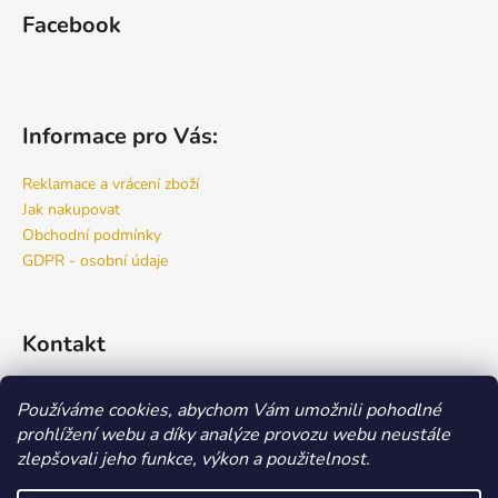
Facebook
Informace pro Vás:
Reklamace a vrácení zboží
Jak nakupovat
Obchodní podmínky
GDPR - osobní údaje
Kontakt
info
@
bspro.cz
Používáme cookies, abychom Vám umožnili pohodlné
777 444 460
prohlížení webu a díky analýze provozu webu neustále
777 444 470
zlepšovali jeho funkce, výkon a použitelnost.
Náš FACEBOOK