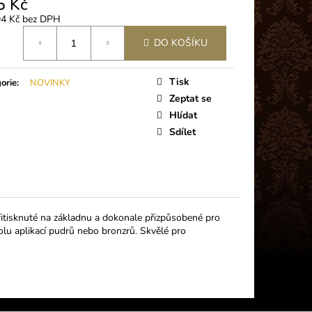
5 Kč
 PLUS (5G)
94 Kč bez DPH
á
DO KOŠÍKU
Tisk
orie
:
NOVINKY
Zeptat se
Hlídat
Sdílet
itisknuté na základnu a dokonale přizpůsobené pro
rolu aplikací pudrů nebo bronzrů. Skvělé pro