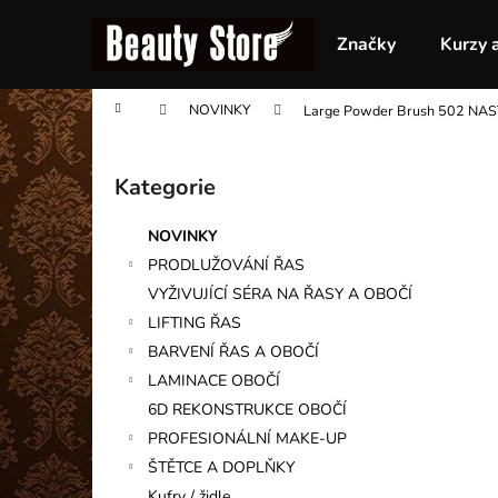
K
Přejít
na
o
Značky
Kurzy 
obsah
Zpět
Zpět
š
do
do
í
Domů
NOVINKY
Large Powder Brush 502 NA
obchodu
obchodu
k
P
o
Kategorie
Přeskočit
s
kategorie
t
NOVINKY
r
PRODLUŽOVÁNÍ ŘAS
a
VYŽIVUJÍCÍ SÉRA NA ŘASY A OBOČÍ
n
LIFTING ŘAS
n
BARVENÍ ŘAS A OBOČÍ
í
LAMINACE OBOČÍ
p
6D REKONSTRUKCE OBOČÍ
a
PROFESIONÁLNÍ MAKE-UP
n
ŠTĚTCE A DOPLŇKY
e
Kufry / židle