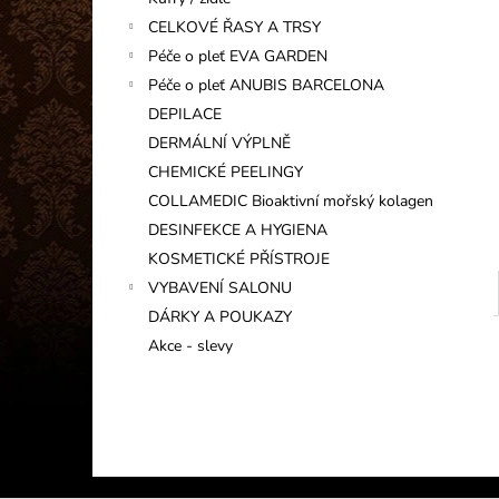
INFORMAČNÍ KARTIČKA
l
CELKOVÉ ŘASY A TRSY
1 Kč
Péče o pleť EVA GARDEN
Péče o pleť ANUBIS BARCELONA
DEPILACE
DERMÁLNÍ VÝPLNĚ
CHEMICKÉ PEELINGY
COLLAMEDIC Bioaktivní mořský kolagen
DESINFEKCE A HYGIENA
KOSMETICKÉ PŘÍSTROJE
VYBAVENÍ SALONU
DÁRKY A POUKAZY
Akce - slevy