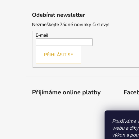
Z
á
Odebírat newsletter
p
Nezmeškejte žádné novinky či slevy!
a
t
E-mail
í
PŘIHLÁSIT SE
Přijímáme online platby
Face
Používáme c
webu a díky
výkon a použ