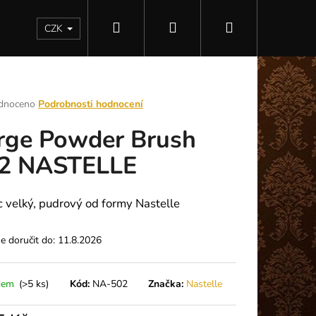
Hledat
Přihlášení
Nákupní
Kontakty
CZK
košík
rné
dnoceno
Podrobnosti hodnocení
ení
rge Powder Brush
tu
2 NASTELLE
ek.
c velký, pudrový od formy Nastelle
 doručit do:
11.8.2026
Následující
dem
(>5 ks)
Kód:
NA-502
Značka:
Nastelle