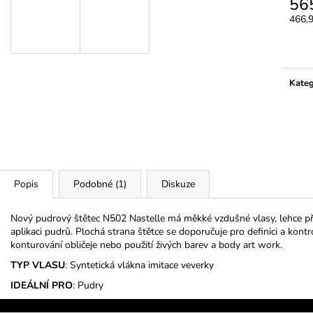
56
3M MICROPORE HYPOALERGENNÍ
LEPIDLO ULTRA
PAPÍROVÁ PÁSKA
466,
350 Kč
Měrn
45 Kč
cena:
Kateg
Popis
Podobné (1)
Diskuze
Nový pudrový štětec N502 Nastelle má měkké vzdušné vlasy, lehce př
aplikaci pudrů. Plochá strana štětce se doporučuje pro definici a kont
konturování obličeje nebo použití živých barev a body art work.
TYP VLASU
: Syntetická vlákna imitace veverky
IDEÁLNÍ PRO
: Pudry