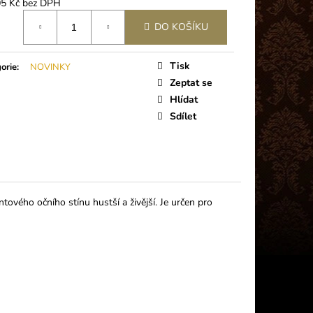
 PLUS (5G)
05 Kč bez DPH
á
DO KOŠÍKU
Tisk
orie
:
NOVINKY
Zeptat se
Hlídat
Sdílet
ntového očního stínu hustší a živější. Je určen pro