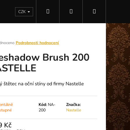
Hledat
Přihlášení
Nákupní
Kontakty
CZK
košík
rné
dnoceno
Podrobnosti hodnocení
ení
eshadow Brush 200
tu
STELLE
ek.
ý štětec na oční stíny od firmy Nastelle
ntálně
Kód:
NA-
Značka:
stupné
200
Nastelle
Následující
9 Kč