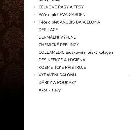
INFORMAČNÍ KARTIČKA
l
CELKOVÉ ŘASY A TRSY
1 Kč
Péče o pleť EVA GARDEN
Péče o pleť ANUBIS BARCELONA
DEPILACE
DERMÁLNÍ VÝPLNĚ
CHEMICKÉ PEELINGY
COLLAMEDIC Bioaktivní mořský kolagen
DESINFEKCE A HYGIENA
KOSMETICKÉ PŘÍSTROJE
VYBAVENÍ SALONU
DÁRKY A POUKAZY
Akce - slevy