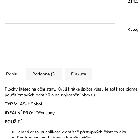
3M MICROPORE HYPOALERGENNÍ
LEPIDLO ULTRA
214,
PAPÍROVÁ PÁSKA
Měrn
350 Kč
cena:
45 Kč
Kateg
Popis
Podobné (3)
Diskuze
Plochý štětec na oční stíny. Kvůli krátké špičce vlasu je aplikace pigme
použití tmavých odstínů a na zvýraznění obrysů.
TYP VLASU
: Sobol
IDEÁLNÍ PRO
: Oční stíny
POUŽITÍ
:
Jemná detailní aplikace v obtížně přístupných částech oka
Konturování pod očima a horního víčka