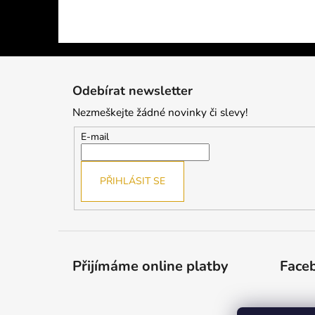
Z
á
Odebírat newsletter
p
Nezmeškejte žádné novinky či slevy!
a
t
E-mail
í
PŘIHLÁSIT SE
Přijímáme online platby
Face