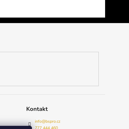
Kontakt
info
@
bspro.cz
777 444 460