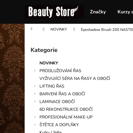
K
Přejít
na
o
Značky
Kurzy 
obsah
Zpět
Zpět
š
do
do
í
Domů
NOVINKY
Eyeshadow Brush 200 NASTE
obchodu
obchodu
k
P
o
Kategorie
Přeskočit
s
kategorie
t
NOVINKY
r
PRODLUŽOVÁNÍ ŘAS
a
VYŽIVUJÍCÍ SÉRA NA ŘASY A OBOČÍ
n
LIFTING ŘAS
n
BARVENÍ ŘAS A OBOČÍ
í
LAMINACE OBOČÍ
p
6D REKONSTRUKCE OBOČÍ
a
PROFESIONÁLNÍ MAKE-UP
n
ŠTĚTCE A DOPLŇKY
e
Kufry / židle