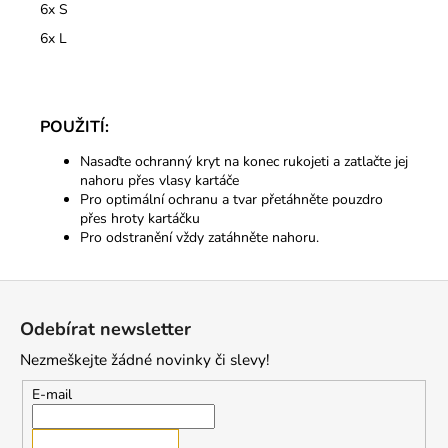
6x S
6x L
POUŽITÍ:
Nasaďte ochranný kryt na konec rukojeti a zatlačte jej
nahoru přes vlasy kartáče
Pro optimální ochranu a tvar přetáhněte pouzdro
přes hroty kartáčku
Pro odstranění vždy zatáhněte nahoru.
Z
á
Odebírat newsletter
p
Nezmeškejte žádné novinky či slevy!
a
t
E-mail
í