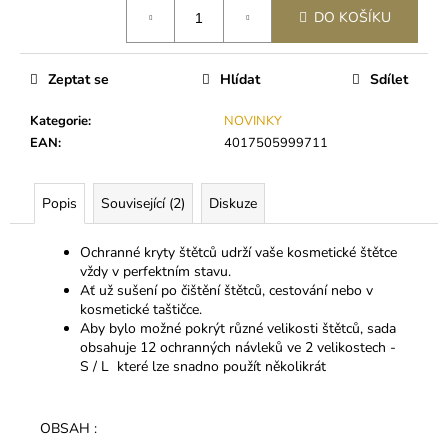
č
cena:
DO KOŠÍKU
u
j
e
Zeptat se
Hlídat
Sdílet
m
e
Kategorie
:
NOVINKY
EAN
:
4017505999711
BL
MINK
Popis
Související (2)
Diskuze
C
0,2
250
Ochranné kryty štětců udrží vaše kosmetické štětce
Kč
vždy v perfektním stavu.
Ať už sušení po čištění štětců, cestování nebo v
kosmetické taštičce.
Aby bylo možné pokrýt různé velikosti štětců, sada
obsahuje 12 ochranných návleků ve 2 velikostech -
S / L které lze snadno použít několikrát
OBSAH :