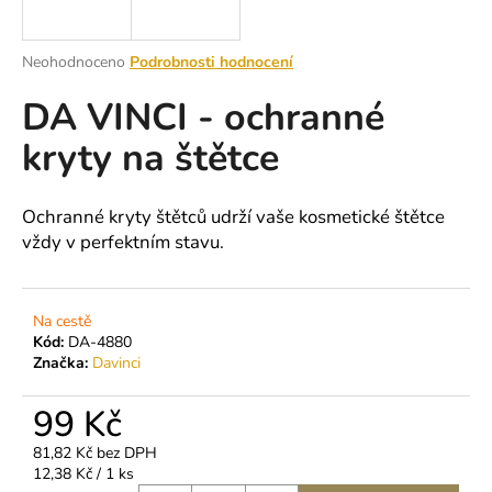
a
j
Průměrné
Neohodnoceno
Podrobnosti hodnocení
í
hodnocení
DA VINCI - ochranné
produktu
t
je
?
kryty na štětce
0,0
z
5
hvězdiček.
Ochranné kryty štětců udrží vaše kosmetické štětce
vždy v perfektním stavu.
HLEDAT
Na cestě
Kód:
DA-4880
D
Značka:
Davinci
o
p
99 Kč
o
r
81,82 Kč bez DPH
u
Měrná
12,38 Kč / 1 ks