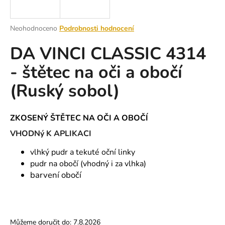
a
j
Průměrné
Neohodnoceno
Podrobnosti hodnocení
í
hodnocení
DA VINCI CLASSIC 4314
produktu
t
je
?
- štětec na oči a obočí
0,0
z
(Ruský sobol)
5
hvězdiček.
HLEDAT
ZKOSENÝ ŠTĚTEC NA OČI A OBOČÍ
VHODNý K APLIKACI
vlhký pudr a tekuté oční linky
D
pudr na obočí (vhodný i za vlhka)
o
barvení obočí
p
o
r
u
Můžeme doručit do:
7.8.2026