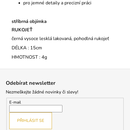
pro jemné detaily a precizní práci
stříbrná objímka
RUKOJEŤ
černá vysoce lesklá lakovaná, pohodlná rukojeť
DÉLKA : 15cm
HMOTNOST : 4g
Z
á
Odebírat newsletter
p
Nezmeškejte žádné novinky či slevy!
a
t
E-mail
í
PŘIHLÁSIT SE