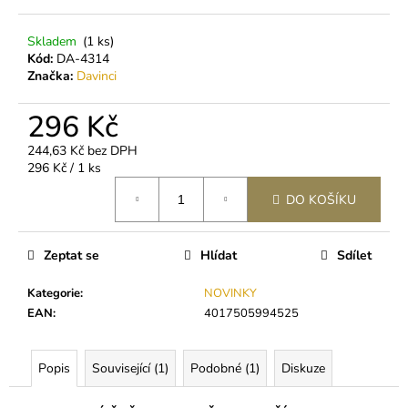
č
u
j
Skladem
(1 ks)
Kód:
DA-4314
e
Značka:
Davinci
m
e
296 Kč
244,63 Kč bez DPH
3M
Měrná
296 Kč / 1 ks
MICROPORE
cena:
HYPOALERGENNÍ
DO KOŠÍKU
PAPÍROVÁ
PÁSKA
45
Zeptat se
Hlídat
Sdílet
Kč
Kategorie
:
NOVINKY
EAN
:
4017505994525
Popis
Související (1)
Podobné (1)
Diskuze