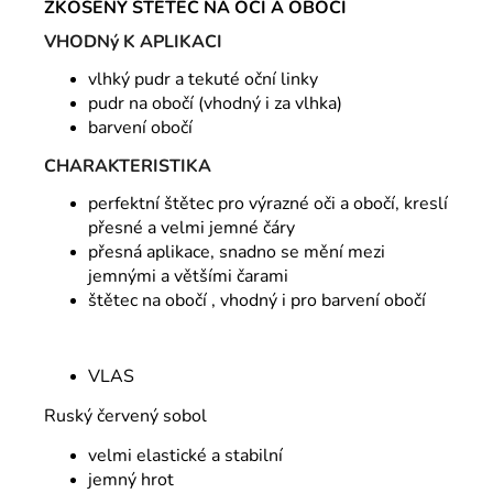
ZKOSENÝ ŠTĚTEC NA OČI A OBOČÍ
VHODNý K APLIKACI
vlhký pudr a tekuté oční linky
pudr na obočí (vhodný i za vlhka)
barvení obočí
CHARAKTERISTIKA
perfektní štětec pro výrazné oči a obočí, kreslí
přesné a velmi jemné čáry
přesná aplikace, snadno se mění mezi
jemnými a většími čarami
štětec na obočí , vhodný i pro barvení obočí
VLAS
Ruský červený sobol
velmi elastické a stabilní
jemný hrot