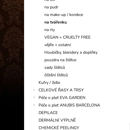
INFORMAČNÍ KARTIČKA
l
na pudr
1 Kč
na make-up / korekce
na tvářenku
na rty
VEGAN + CRUELTY FREE
vějíře + ostatní
Houbičky, blendery a doplňky
pouzdra na štětce
sady štětců
čištění štětců
Kufry / židle
CELKOVÉ ŘASY A TRSY
Péče o pleť EVA GARDEN
Péče o pleť ANUBIS BARCELONA
DEPILACE
DERMÁLNÍ VÝPLNĚ
CHEMICKÉ PEELINGY