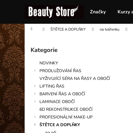
K
Přejít
na
o
Značky
Kurzy 
obsah
Zpět
Zpět
š
do
do
í
Domů
ŠTĚTCE A DOPLŇKY
na tvářenku
obchodu
obchodu
k
P
o
Kategorie
Přeskočit
s
kategorie
t
NOVINKY
r
PRODLUŽOVÁNÍ ŘAS
a
VYŽIVUJÍCÍ SÉRA NA ŘASY A OBOČÍ
n
LIFTING ŘAS
n
BARVENÍ ŘAS A OBOČÍ
í
LAMINACE OBOČÍ
p
6D REKONSTRUKCE OBOČÍ
a
PROFESIONÁLNÍ MAKE-UP
n
ŠTĚTCE A DOPLŇKY
e
na oči