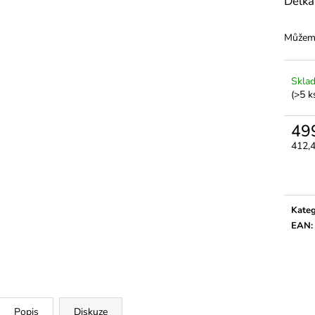
Délka
3M MICROPORE HYPOALERGENNÍ
LEPIDLO MACH 
PAPÍROVÁ PÁSKA
VOLUME / MEG
45 Kč
399 Kč
Můžeme
Skla
(>5 k
49
412,
Měrn
cena:
Kateg
EAN
:
Popis
Diskuze