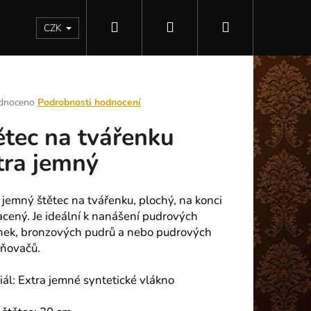
Hledat
Přihlášení
Nákupní
Kontakty
CZK
košík
rné
dnoceno
Podrobnosti hodnocení
ení
ětec na tvářenku
tu
tra jemný
ek.
 jemný štětec na tvářenku, plochý, na konci
acený. Je ideální k nanášení pudrových
nek, bronzových pudrů a nebo pudrových
sňovačů.
Následující
iál: Extra jemné syntetické vlákno