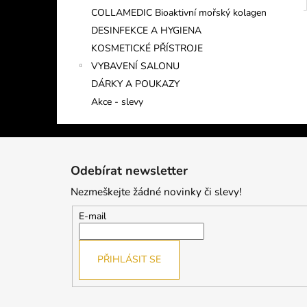
COLLAMEDIC Bioaktivní mořský kolagen
DESINFEKCE A HYGIENA
KOSMETICKÉ PŘÍSTROJE
VYBAVENÍ SALONU
DÁRKY A POUKAZY
Akce - slevy
Z
á
Odebírat newsletter
p
Nezmeškejte žádné novinky či slevy!
a
t
E-mail
í
PŘIHLÁSIT SE