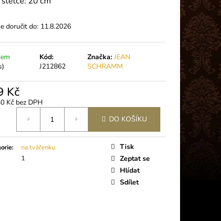
 štětce: 20 cm
- ULTRA RYCHLÉ
A VOLUME
 doručit do:
11.8.2026
dem
Kód:
Značka:
JEAN
s)
J212862
SCHRAMM
9 Kč
40 Kč bez DPH
á
DO KOŠÍKU
Tisk
orie
:
na tvářenku
1
Zeptat se
Hlídat
Sdílet