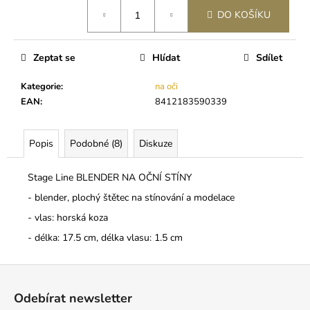
č
Měrná
u
DO KOŠÍKU
cena:
j
e
Zeptat se
Hlídat
Sdílet
m
e
Kategorie
:
na oči
EAN
:
8412183590339
BL
MINK
C
Popis
Podobné (8)
Diskuze
0,2
250
Stage Line BLENDER NA OČNÍ STÍNY
Kč
- blender, plochý štětec na stínování a modelace
- vlas: horská koza
- délka: 17.5 cm, délka vlasu: 1.5 cm
Z
á
Odebírat newsletter
p