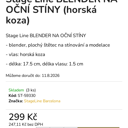
je
a
OČNÍ STÍNY (horská
0,0
z
j
koza)
5
í
hvězdiček.
t
Stage Line BLENDER NA OČNÍ STÍNY
?
- blender, plochý štětec na stínování a modelace
- vlas: horská koza
- délka: 17.5 cm, délka vlasu: 1.5 cm
HLEDAT
Můžeme doručit do:
11.8.2026
D
Skladem
(3 ks)
Kód:
ST-59330
o
Značka:
StageLine Barcelona
p
o
299 Kč
r
u
247,11 Kč bez DPH