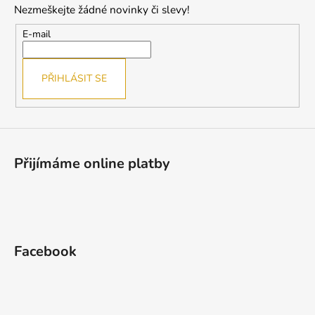
Nezmeškejte žádné novinky či slevy!
a
t
E-mail
í
PŘIHLÁSIT SE
Přijímáme online platby
Facebook