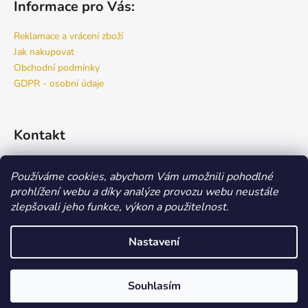
Informace pro Vás:
Reklamace a vrácení zboží
Jak nakupovat
Obchodní podmínky
GDPR - osobní údaje
Kontakt
info
@
bspro.cz
Používáme cookies, abychom Vám umožnili pohodlné
777 444 460
prohlížení webu a díky analýze provozu webu neustále
777 444 470
zlepšovali jeho funkce, výkon a použitelnost.
Náš FACEBOOK
Nastavení
Vytvořil Shoptet
Copyright 2026
Beauty Store
. Všechna práva vyhrazena.
Upravit
Souhlasím
nastavení cookies