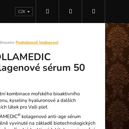
Hledat
Přihlášení
Nákupní
Kontakty
CZK
košík
rné
dnoceno
Podrobnosti hodnocení
ení
LLAMEDIC
tu
lagenové sérum 50
ek.
tní kombinace mořského bioaktivního
enu, kyseliny hyaluronové a dalších
ích látek pro Vaši pleť.
Následující
®
AMEDIC
kolagenové anti-age sérum
álně vyvinuté na základě biotechnologických