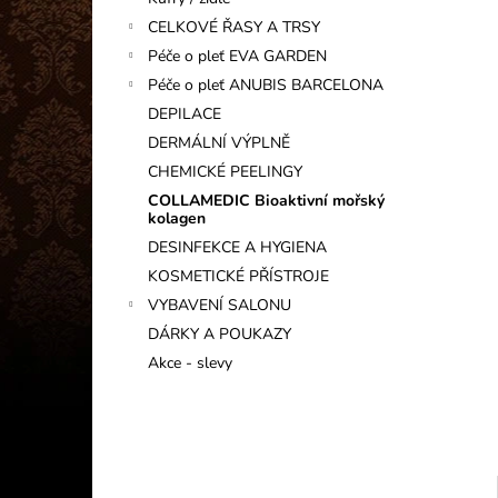
INFORMAČNÍ KARTIČKA
l
CELKOVÉ ŘASY A TRSY
1 Kč
Péče o pleť EVA GARDEN
Péče o pleť ANUBIS BARCELONA
DEPILACE
DERMÁLNÍ VÝPLNĚ
CHEMICKÉ PEELINGY
COLLAMEDIC Bioaktivní mořský
kolagen
DESINFEKCE A HYGIENA
KOSMETICKÉ PŘÍSTROJE
VYBAVENÍ SALONU
DÁRKY A POUKAZY
Akce - slevy