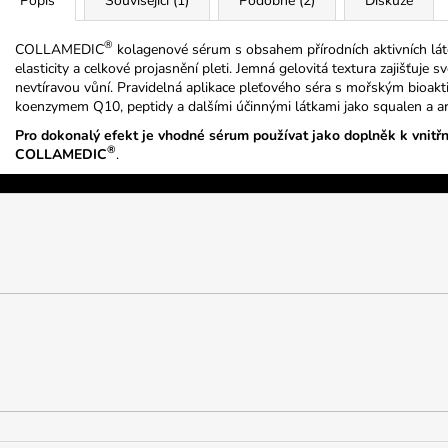
Popis
Související (1)
Podobné (2)
Diskuze
®
COLLAMEDIC
kolagenové sérum s obsahem přírodních aktivních láte
elasticity a celkové projasnění pleti. Jemná gelovitá textura zajišťuje 
nevtíravou vůní. Pravidelná aplikace pleťového séra s mořským bioak
koenzymem Q10, peptidy a dalšími účinnými látkami jako squalen a arg
Pro dokonalý efekt je vhodné sérum používat jako doplněk k vnitř
®
COLLAMEDIC
.