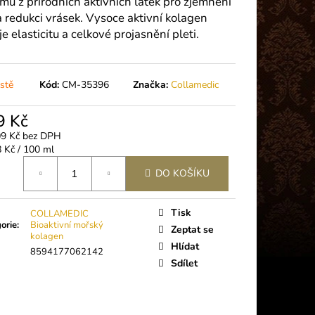
mů z přírodních aktivních látek pro zjemnění
 PLUS (5G)
 a redukci vrásek. Vysoce aktivní kolagen
e elasticitu a celkové projasnění pleti.
stě
Kód:
CM-35396
Značka:
Collamedic
9 Kč
09 Kč bez DPH
á
 Kč / 100 ml
DO KOŠÍKU
Tisk
COLLAMEDIC
orie
:
Bioaktivní mořský
Zeptat se
kolagen
Hlídat
8594177062142
Sdílet