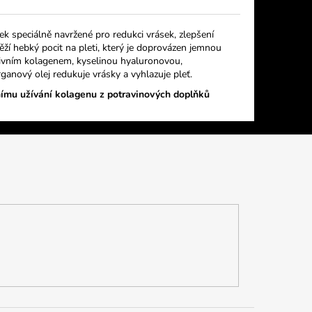
k speciálně navržené pro redukci vrásek, zlepšení
svěží hebký pocit na pleti, který je doprovázen jemnou
tivním kolagenem, kyselinou hyaluronovou,
anový olej redukuje vrásky a vyhlazuje pleť.
nímu užívání kolagenu z potravinových doplňků