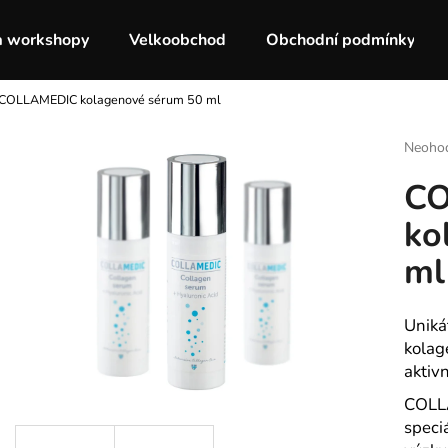
a workshopy
Velkoobchod
Obchodní podmínky
COLLAMEDIC kolagenové sérum 50 ml
Co potřebujete najít?
Průmě
Neoho
hodnoc
CO
produk
HLEDAT
je
ko
0,0
z
ml
5
Doporučujeme
hvězdič
Uniká
kolag
aktivn
COLL
speci