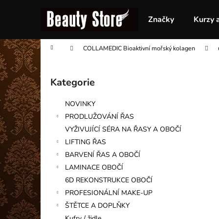
K
Přejít
na
o
Značky
Kurzy 
obsah
Zpět
Zpět
š
do
do
í
Domů
COLLAMEDIC Bioaktivní mořský kolagen
obchodu
obchodu
k
P
o
Kategorie
Přeskočit
s
kategorie
t
NOVINKY
r
PRODLUŽOVÁNÍ ŘAS
a
VYŽIVUJÍCÍ SÉRA NA ŘASY A OBOČÍ
n
LIFTING ŘAS
n
BARVENÍ ŘAS A OBOČÍ
í
LAMINACE OBOČÍ
p
6D REKONSTRUKCE OBOČÍ
a
PROFESIONÁLNÍ MAKE-UP
n
ŠTĚTCE A DOPLŇKY
e
Kufry / židle