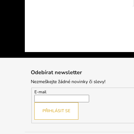
Z
á
Odebírat newsletter
p
Nezmeškejte žádné novinky či slevy!
a
t
E-mail
í
PŘIHLÁSIT SE