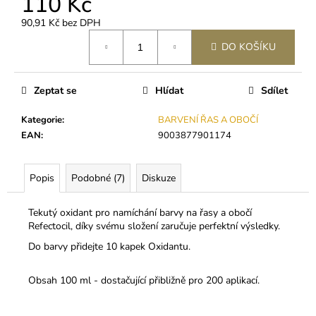
110 Kč
č
u
90,91 Kč bez DPH
j
Měrná
e
DO KOŠÍKU
cena:
m
e
Zeptat se
Hlídat
Sdílet
DIVA
Kategorie
:
BARVENÍ ŘAS A OBOČÍ
SILK
EAN
:
9003877901174
CC
0,05
250
Popis
Podobné (7)
Diskuze
Kč
Tekutý oxidant pro namíchání barvy na řasy a obočí
Refectocil, díky svému složení zaručuje perfektní výsledky.
Do barvy přidejte 10 kapek Oxidantu.
Obsah 100 ml - dostačující přibližně pro 200 aplikací.