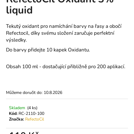
je
a
liquid
0,0
z
j
5
í
hvězdiček.
Tekutý oxidant pro namíchání barvy na řasy a obočí
t
Refectocil, díky svému složení zaručuje perfektní
?
výsledky.
Do barvy přidejte 10 kapek Oxidantu.
Obsah 100 ml - dostačující přibližně pro 200 aplikací.
HLEDAT
Můžeme doručit do:
10.8.2026
D
o
p
Skladem
(4 ks)
Kód:
RC-2110-100
o
Značka:
RefectoCil
r
u