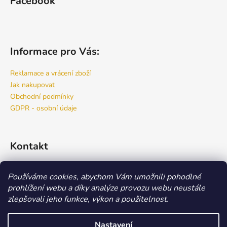
Facebook
Informace pro Vás:
Reklamace a vrácení zboží
Jak nakupovat
Obchodní podmínky
GDPR - osobní údaje
Kontakt
info
@
bspro.cz
Používáme cookies, abychom Vám umožnili pohodlné
777 444 460
prohlížení webu a díky analýze provozu webu neustále
777 444 470
zlepšovali jeho funkce, výkon a použitelnost.
Náš FACEBOOK
Nastavení