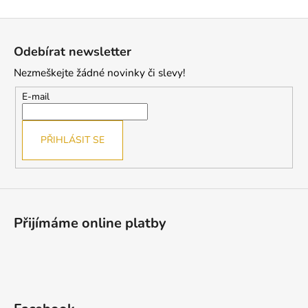
Z
á
Odebírat newsletter
p
Nezmeškejte žádné novinky či slevy!
a
t
E-mail
í
PŘIHLÁSIT SE
Přijímáme online platby