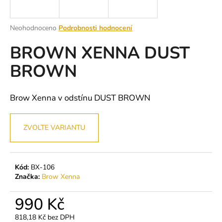
a
j
Průměrné
Neohodnoceno
Podrobnosti hodnocení
í
hodnocení
BROWN XENNA DUST
produktu
t
je
?
BROWN
0,0
z
5
hvězdiček.
Brow Xenna v odstínu DUST BROWN
HLEDAT
ZVOLTE VARIANTU
D
o
Kód:
BX-106
Značka:
Brow Xenna
p
o
990 Kč
r
u
818,18 Kč bez DPH