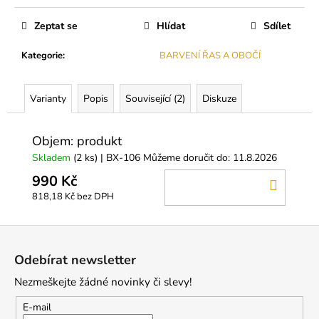
č
Měrná
u
cena:
Zeptat se
Hlídat
Sdílet
j
e
Kategorie
:
BARVENÍ ŘAS A OBOČÍ
m
e
Varianty
Popis
Související (2)
Diskuze
INFORMAČNÍ
KARTIČKA
Objem: produkt
1
Skladem
(2 ks)
| BX-106
Můžeme doručit do:
11.8.2026
Kč
990 Kč
DO
818,18 Kč bez DPH
KOŠÍ
Z
á
Odebírat newsletter
p
Nezmeškejte žádné novinky či slevy!
a
t
E-mail